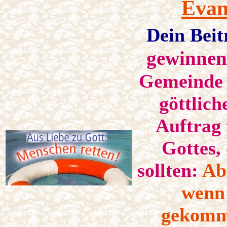
Evan
Dein Beit
gewinne
Gemeinde v
göttlich
Auftrag 
Gottes,
sollten:
Abe
wenn 
gekomme