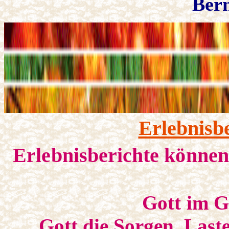
Ber
Erlebnisbe
Erlebnisberichte könne
Gott im G
Gott die Sorgen, Last