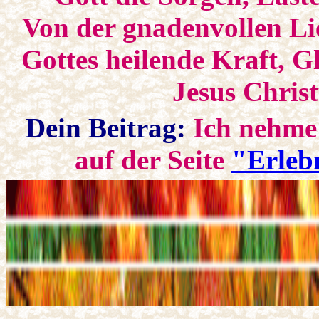
Von der gnadenvollen Li
Gottes heilende Kraft, G
Jesus Chris
Dein Beitrag:
Ich nehme 
auf der Seite
"Erlebn