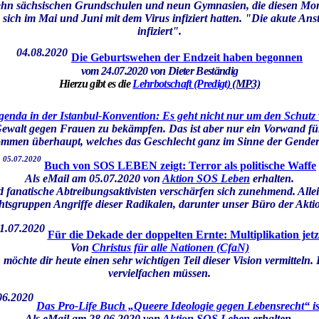
ehn sächsischen Grundschulen und neun Gymnasien, die diesen Monta
 sich im Mai und Juni mit dem Virus infiziert hatten. "Die akute A
infiziert".
04.08.
2020
Die Geburtswehen der Endzeit haben begonnen
vom 24.07.2020
von Dieter Beständig
Hierzu gibt es die
Lehrbotschaft (Predigt)
(MP3)
enda in der Istanbul-Konvention: Es geht nicht nur um den Schutz
Gewalt gegen Frauen zu bekämpfen. Das ist aber nur ein Vorwand fü
ommen überhaupt, welches das Geschlecht ganz im Sinne der Gender-Ide
05.07.2020
Buch von SOS LEBEN zeigt: Terror als politische Waffe
Als eMail am 05.07.2020 von
Aktion S
OS Leben
erhalten.
 fanatische Abtreibungsaktivisten verschärfen sich zunehmend. Allei
htsgruppen Angriffe dieser Radikalen, darunter unser Büro der A
1.07.2020
Für die Dekade der doppelten Ernte: Multiplikation jetz
Von
Christus für alle Nationen (CfaN)
 möchte dir heute einen sehr wichtigen Teil dieser Vision vermitteln
vervielfachen müssen.
06.2020
Das Pro-Life Buch „Queere Ideologie gegen Lebensrecht“ is
Als eMail am 28.06.2020 von
Aktion
S
OS Leben
erhalten.