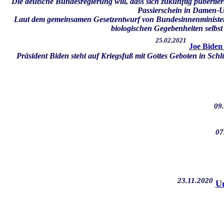
Die deutsche Bundesregierung will, dass sich zukünftig pubertie
Passierschein in Damen-Um
Laut dem gemeinsamen Gesetzentwurf von Bundesinnenministeriu
biologischen Gegebenheiten selbst
25.02.2021
Joe Biden
Präsident Biden steht auf Kriegsfuß mit Gottes Geboten in S
09
07
23.11.2020
Un