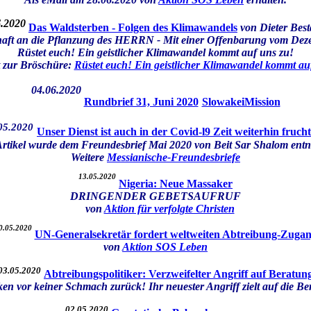
6.2020
Das Waldsterben - Folgen des Klimawandels
von Dieter Bes
haft an die Pflanzung des HERRN - Mit einer Offenbarung vom Dez
Rüstet euch! Ein geistlicher Klimawandel kommt auf uns zu!
t zur Bröschüre:
Rüstet euch! Ein geistlicher Klimawandel kommt au
04.06.2020
Rundbrief 31, Juni 2020
SlowakeiMission
05.
2020
Unser Dienst ist auch in der Covid-l9 Zeit weiterhin fruch
Artikel wurde dem Freundesbrief Mai 2020 von Beit Sar Shalom en
Weitere
Messianische-Freundesbriefe
13.05.2020
Nigeria: Neue Massaker
DRINGENDER GEBETSAUFRUF
von
Aktion für verfolgte Christen
0.05.2020
UN-Generalsekretär fordert weltweiten Abtreibung-Zuga
von
Aktion SOS Leben
03.05.2020
Abtreibungspolitiker: Verzweifelter Angriff auf Beratun
ken vor keiner Schmach zurück! Ihr neuester Angriff zielt auf die B
02.05.2020