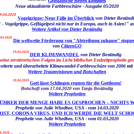
Geostatische Beben kommen
Neue aktualisierte Farbbroschüre - Ausgabe 05/2020
9.04.2020
Vogelgrippe: Neue Fälle im Überblick
von Dieter Beständ
Vogelgrippe, Geflügelpest nicht nur in Europa, auch in Asien!" auf
Weitere Artikel von Dieter Beständig
.04.2020
Die weltweite Förderung von "Abtreibung zuhause" stoppe
von
CitizenGO
19.04.2020
DER KLIMAWANDEL
von Dieter Beständig
seine zerstörerischen Folgen im Licht biblischer Endzeitprophetie ge
eiterte und überarbeitete Klimawandel-Farbbroschüre von 2006 mit 
Weitere Traumvisionen und Botschaften
18.04.2020
Gott lässt Schlingen regnen für die Gottlosen!
Botschaft vom 17.04.2020
von Tanja Beständig
Weitere Prophetien
FÜHRER DER MENGE HABE ES GESPROCHEN – NICHTS WI
Prophetie von Julie Whedbee, USA - vom 14.03.2020
IST, CORONA VIRUS, UND ICH WERDE DIE WELT SCH
Prophetie von Julie Whedbee, USA - vom 01.03.2020
Weitere Prophetien
4.2020