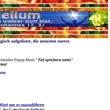
gisch aufgelistet, die neuesten zuerst.
cheinenden Popup-Menü
"Ziel speichern unter"
ien!
 von
Wort um es auszuführen
 der Gottesfurcht befindet