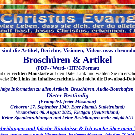
 sind die Artikel, Berichte, Visionen, Videos usw. chronolo
Broschüren & Artikel
(PDF- / Word- / HTM-
Format)
it der
rechten Maustaste
auf den Datei-Link und wählen Sie im ers
eis: Die Links im Inhaltsverzeichnis sind
nicht
die Download-Date
htige Information zu allen Artikeln, Broschüren, Audio-Botschaften
Dieter Beständig
(Evangelist, freier Missionar)
Geboren: 27. September 1949, Eger (damals Sudetenland)
Verstorben: 08. August 2025, Klettgau (Deutschland)
Keine Spendenzahlungen und keine Bestellungen mehr möglich!!!
cheidungen und falsche Bündnisse & Ich wache über mein 
cher, unterwegs nach Menschen, in deren Herzen sich das "Gold"