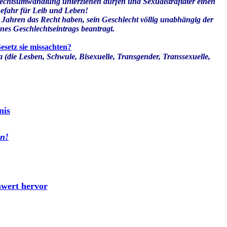
chlechtsumwandlung unterziehen dürfen und Sexualstraftäter einen
Gefahr für Leib und Leben!
Jahren das Recht haben, sein Geschlecht völlig unabhängig der
nes Geschlechtseintrags beantragt.
esetz sie missachten?
die Lesben, Schwule, Bisexuelle, Transgender, Transsexuelle,
nis
en!
hwert hervor