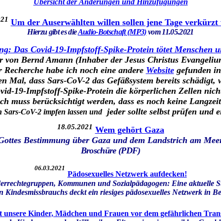
Übersicht der Änderungen und Hinzufügungen
021
Um der Auserwählten willen sollen jene Tage verkürzt
Hierzu gibt es die
Audio-Botschaft (MP3)
vom 11.05.2021
g: Das Covid-19-Impfstoff-Spike-Protein tötet Menschen u
 von Bernd Amann (Inhaber der Jesus Christus Evangelium
r Recherche habe ich noch eine andere
Website
gefunden in 
 Mal, dass Sars-CoV-2 das Gefäßsystem bereits schädigt, we
vid-19-Impfstoff-Spike-Protein die körperlichen Zellen ni
ch muss berücksichtigt werden, dass es noch keine Langzeits
jeder sollte selbst prüfen und e
 Sars-CoV-2 impfen lassen und
18.05.2021
Wem gehört Gaza
Gottes Bestimmung über Gaza und dem Landstrich am Mee
Broschüre
(PDF)
06.03.2021
Pädosexuelles Netzwerk aufdecken!
nderrechtegruppen, Kommunen und Sozialpädagogen: Eine aktuelle S
n Kindesmissbrauchs deckt ein riesiges pädosexuelles Netzwerk in Be
t unsere Kinder, Mädchen und Frauen vor dem gefährlichen Tran