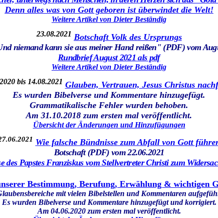
Denn alles was von Gott geboren ist überwindet die Welt!
Weitere Artikel von Dieter Beständig
23.08.2021
Botschaft Volk des Ursprungs
"Und niemand kann sie aus meiner Hand reißen" (PDF) vom Aug
Rundbrief August 2021 als pdf
Weitere Artikel von Dieter Beständig
2020 bis 14.08.2021
Glauben, Vertrauen, Jesus Christus nach
Es wurden Bibelverse und Kommentare hinzugefügt.
Grammatikalische Fehler wurden behoben.
Am 31.10.2018 zum ersten mal veröffentlicht.
Übersicht der Änderungen und Hinzufügungen
27.06.2021
Wie falsche Bündnisse zum Abfall von Gott führe
Botschaft (PDF) vom 22.06.2021
des Papstes Franziskus vom Stellvertreter Christi zum Widersach
unserer Bestimmung, Berufung, Erwählung & wichtigen 
 Glaubensbereiche mit vielen Bibelstellen und Kommentaren aufgeführ
Es wurden Bibelverse und Kommentare hinzugefügt und korrigiert.
Am 04.06.2020 zum ersten mal veröffentlicht.