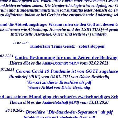
rende Kinder gegen den Willen ihrer Eltern einer irreversiblen Ges
kleiden erhalten sollen. Die Gender-Ideologie wird endgültig zur 
m und Bundesjustizministerium soll zukünftig jeder Mensch ab 14 
 zu definieren, indem er bei Gericht eine entsprechende Änderung sei
 und die Abtreibungsfrage: Warum rufen sie den Gott an, dessen G
chlüsselthemen wie Abtreibung, Homoehe und der LSBTTIAQ+-Agenda (
Intersexuelle, Asexuelle, Queer und weitere (+) umfasst).
23.02.2021
Kinderfalle Trans-Gesetz – sofort stoppen!
.02.2021
Gottes Bestimmung für uns in Zeiten der Bedräng
Hierzu dibt es die
vom 02.02.2021
Audio-Botschaft (MP3)
.01.2021
Corona Covid 19 Pandemie ist von GOTT zugelass
Rundbrief (PDF) vom 04.01.2021 von Dieter Beständig
Vorwort zu dieser Broschüre als pdf
Weitere Artikel von Dieter Beständig
d aus seinem Mund ging ein scharfes zweischneidiges Sc
Hierzu dibt es die
vom 13.11.2020
Audio-Botschaft (MP3)
26.10.2020
Broschüre "Die-Stunde-der-Separation" als pdf
Infoblatt zu dieser Lehrbotschaft als pdf