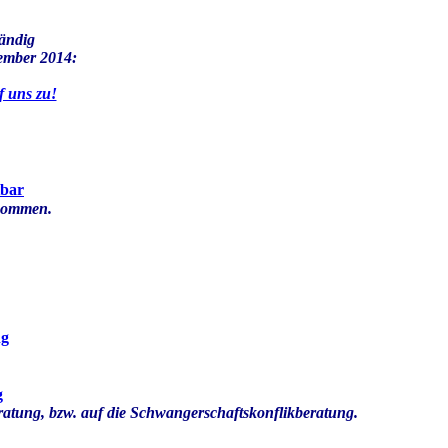
tändig
ember 2014:
f uns zu!
tbar
tnommen.
ng
g
eratung, bzw. auf die Schwangerschaftskonflikberatung.