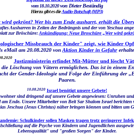
von Dieter Beständig
vom 18.10.2020
Hierzu gibt es die
Audio-Botschaft (MP3)
 wird gekrönt? Wer bis zum Ende ausharrt, erhält die Übe
haftes Ausharren in Zeiten der Bedrängnis und der von Yeschua a
blatt zur Bröschüre:
Ankündigung: Neue Broschüre „Wer wird gekr
ologischer Missbrauch der Kinder" zeigt, wie Kinder Op
ls eMail am 20.08.2020 von
Aktion Kinder in Gefahr
erhalte
08.2020
Justizministerin erfindet Mit-Mütter und löscht Vät
 die Löschung von Vätern ermöglichen. Das ist in einem En
ht der Gender-Ideologie und Folge der Einführung der „Ehe
Paaren.
10.08.2020
Israel benötigt unsere Gebete!
 Einwohner sind dringend auf unsere Gebete angewiesen: Unruhen und
l am Ende. Unsere Mitarbeiter von Beit Sar Shalom Israel berichten vo
ias Jeschua (Jesus Christus) näher bringen können und bitten um G
ndemie: Schulkinder sollen Masken tragen trotz geringerer Infek
hulschließung auf die Psyche von Kindern und Jugendlichen ausgewirk
Lebensqualität" und "großen Sorgen" der Kinder.